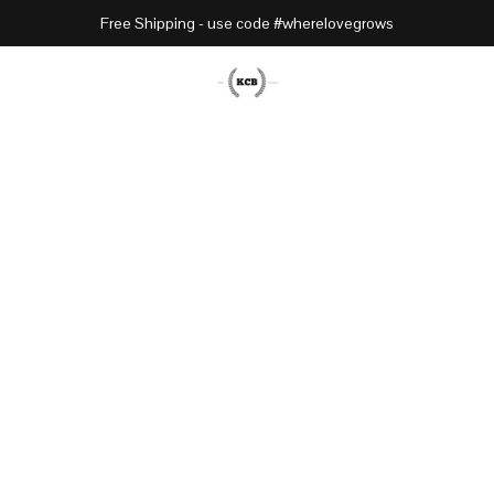
Free Shipping - use code #wherelovegrows
classic