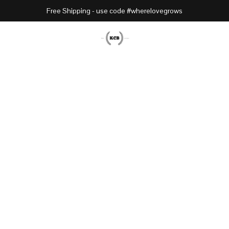
Free Shipping - use code #wherelovegrows
bundle